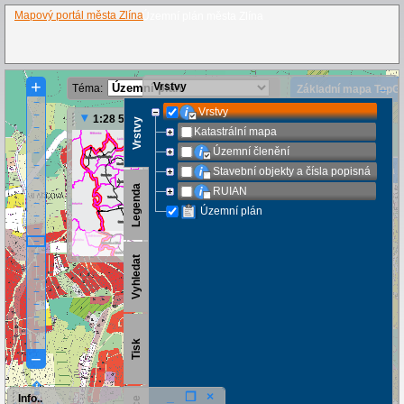
Mapový portál města Zlína
Územní plán města Zlína
Vrstvy
Téma:
Základní mapa TopG
Vrstvy
Ortofoto ČUZK
1:28 571
Katastrální mapa
Ortofoto TopGIS
Územní členění
Topografická mapa 
Stavební objekty a čísla popisná
RUIAN
ZTM10
Územní plán
Info..