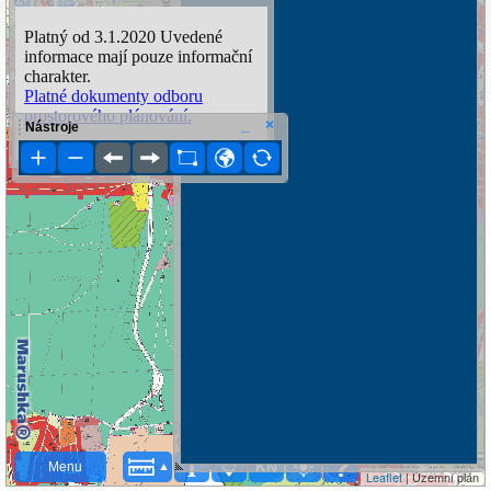
Nástroje
KN
Menu
Leaflet
| Územní plán