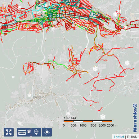
❄
❄
❄
❄
❄
❄
❄
❄
❄
❄
❄
❄
❄
Leaflet
| RUIAN