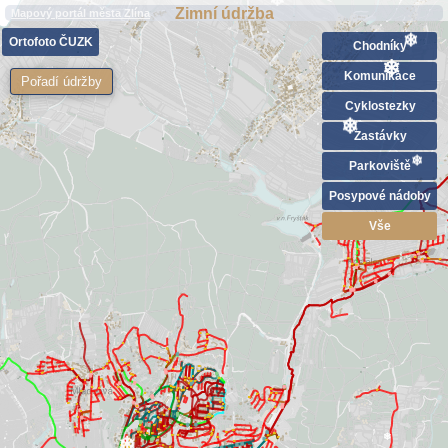
Zimní údržba
Mapový portál města Zlína
❄
Ortofoto ČUZK
Chodníky
❄
Komunikace
Pořadí údržby
❄
Cyklostezky
Zastávky
❄
Parkoviště
❄
Posypové nádoby
Vše