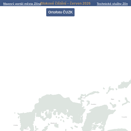
Blokové čištění – červen 2026
Mapový portál města Zlína
Technické služby Zlín
Ortofoto ČUZK